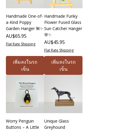
Handmade One-of-
Handmade Funky
a-Kind Poppy
Flower Fused Glass
Garden Hanger 🌺✨
Sun Catcher Hanger
🌸✨
ราคา
AU$65.95
ราคา
AU$45.95
Flat Rate Shipping
Flat Rate Shipping
เพิ่มลงในรถ
เพิ่มลงในรถ
เข็น
เข็น
Worry Penguin
Unique Glass
Buttons – A Little
Greyhound