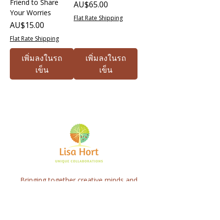
Friend to Share
ราคา
AU$65.00
Your Worries
Flat Rate Shipping
ราคา
AU$15.00
Flat Rate Shipping
เพิ่มลงในรถ
เพิ่มลงในรถ
เข็น
เข็น
Bringing together creative minds and
communities to craft inspiring, meaningful
art projects that spark connection and
healing.